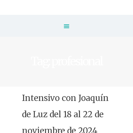
Inicio
Escuela
⚡️ Inscripción
Tag: profesional
Tarifas & Horarios
✨ Packs de Clases
Clases
Intensivo con Joaquín
Eventos
de Luz del 18 al 22 de
Blog
noviembre de 2024