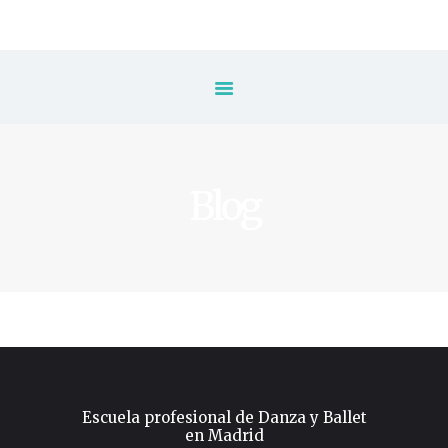
Inicio
Escuela
⚡️ Inscripción
Blog
Tarifas & Horarios
✨ Packs de Clases
Clases
Eventos
Blog
Escuela profesional de Danza y Ballet
en Madrid