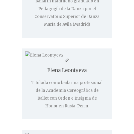
Bailarín madrileño graduado en
Contacto
Pedagogía de la Danza por el
Conservatorio Superior de Danza
María de Ávila (Madrid)
Elena Leontyeva
Titulada como bailarina profesional
de la Academia Coreográfica de
Ballet con Orden e Insignia de
Honor en Rusia, Perm.