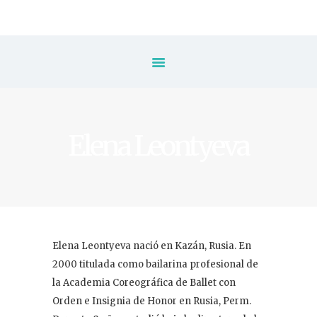
Inicio
Escuela
⚡️ Inscripción
Elena Leontyeva
Tarifas & Horarios
✨ Packs de Clases
Clases
Elena Leontyeva nació en Kazán, Rusia. En
Eventos
2000 titulada como bailarina profesional de
la Academia Coreográfica de Ballet con
Blog
Orden e Insignia de Honor en Rusia, Perm.