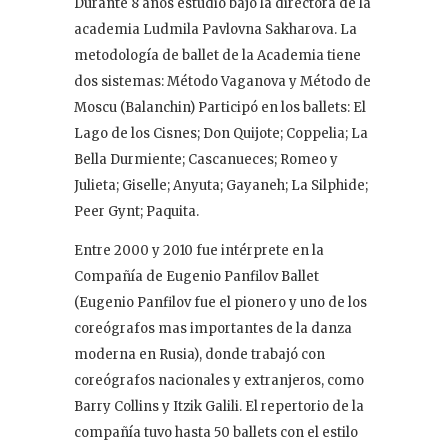
Durante 8 años estudió bajo la directora de la
Contacto
academia Ludmila Pavlovna Sakharova. La
metodología de ballet de la Academia tiene
dos sistemas: Método Vaganova y Método de
Moscu (Balanchin) Participó en los ballets: El
Lago de los Cisnes; Don Quijote; Coppelia; La
Bella Durmiente; Cascanueces; Romeo y
Julieta; Giselle; Anyuta; Gayaneh; La Silphide;
Peer Gynt; Paquita.
Entre 2000 y 2010 fue intérprete en la
Compañía de Eugenio Panfilov Ballet
(Eugenio Panfilov fue el pionero y uno de los
coreógrafos mas importantes de la danza
moderna en Rusia), donde trabajó con
coreógrafos nacionales y extranjeros, como
Barry Collins y Itzik Galili. El repertorio de la
compañía tuvo hasta 50 ballets con el estilo