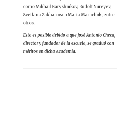
como Mikhail Baryshnikov, Rudolf Nureyev,
Svetlana Zakharova o Maria Marachok, entre
otros.
Esto es posible debido a que José Antonio Checa,
director y fundador de la escuela, se graduó con
méritos en dicha Academia.
@jacballetmadrid
Orgulloso de nuestras chicas.
Trabajando simultáneamente 5 piezas
de estilos completamente distintos.
♬ sonido original - Jac Ballet