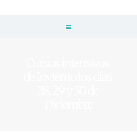
Inicio
Escuela
⚡️ Inscripción
Cursos intensivos 
Tarifas & Horarios
de Invierno los días 
Clases
28, 29 y 30 de 
Eventos
Diciembre
Blog
Contacto