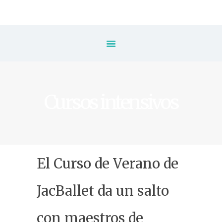
Inicio
Escuela
⚡️ Inscripción
Cursos intensivos
Tarifas & Horarios
✨ Packs de Clases
Clases
El Curso de Verano de
Eventos
JacBallet da un salto
Blog
con maestros de