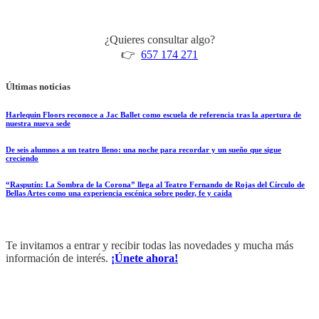
¿Quieres consultar algo?
👉
657 174 271
Últimas noticias
Harlequin Floors reconoce a Jac Ballet como escuela de referencia tras la apertura de
nuestra nueva sede
De seis alumnos a un teatro lleno: una noche para recordar y un sueño que sigue
creciendo
“Rasputín: La Sombra de la Corona” llega al Teatro Fernando de Rojas del Círculo de
Bellas Artes como una experiencia escénica sobre poder, fe y caída
Te invitamos a entrar y recibir todas las novedades y mucha más
información de interés.
¡Únete ahora!