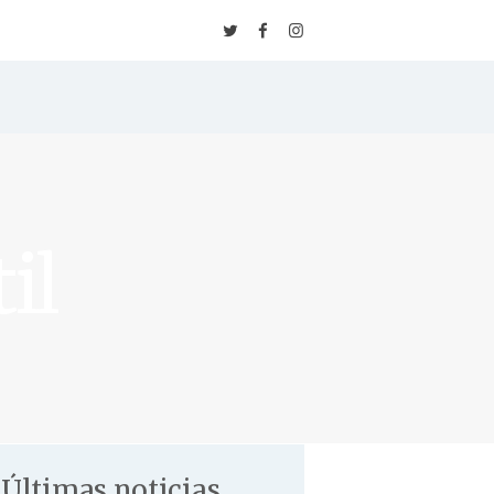
Inicio
Escuela
⚡️ Inscripción
Tarifas & Horarios
il
✨ Packs de Clases
Clases
Eventos
Blog
Últimas noticias