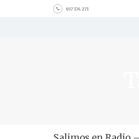
657 174 271
T
Salimos en Radio 