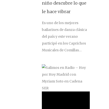
niño descubre lo que
le hace vibrar
Es uno de los mejores
bailarines de danza clásica
del país y este verano
participó en los Caprichos
Musicales de Comillas…