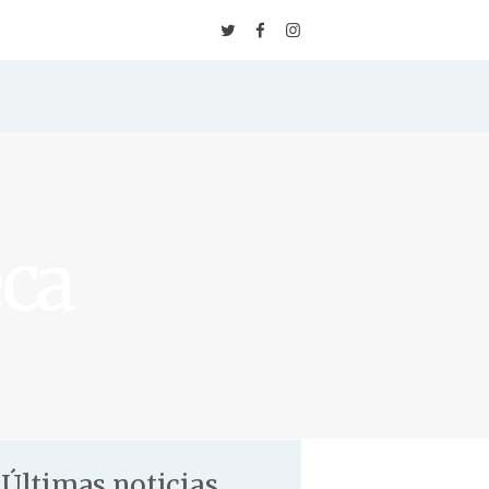
Inicio
Escuela
⚡️ Inscripción
Tarifas & Horarios
eca
✨ Packs de Clases
Clases
Eventos
Blog
Últimas noticias