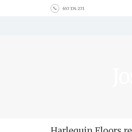
657 174 271
Jo
Harlequin Floors r