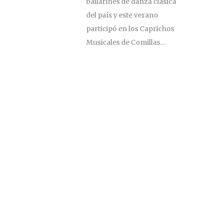
bailarines de danza clásica
del país y este verano
participó en los Caprichos
Musicales de Comillas…