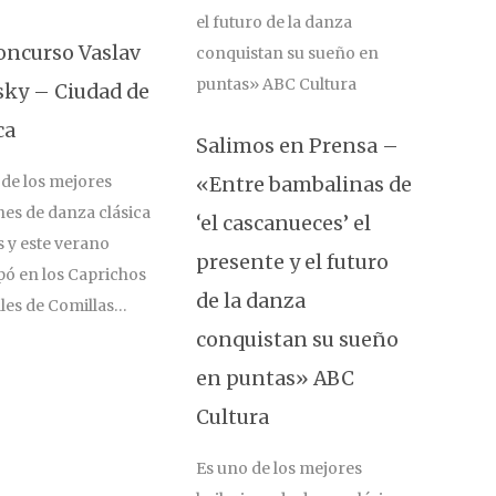
oncurso Vaslav
sky – Ciudad de
ca
Salimos en Prensa –
 de los mejores
«Entre bambalinas de
nes de danza clásica
‘el cascanueces’ el
s y este verano
presente y el futuro
pó en los Caprichos
de la danza
les de Comillas…
conquistan su sueño
en puntas» ABC
Cultura
Es uno de los mejores