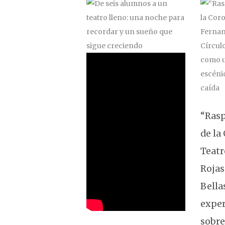
“Rasp
de la
Teatr
Rojas
Bella
exper
sobre