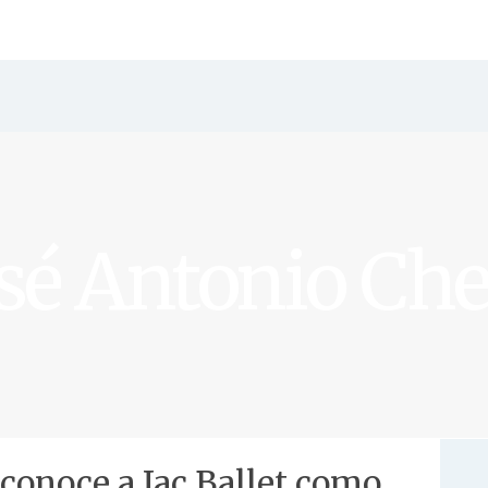
sé Antonio Ch
econoce a Jac Ballet como