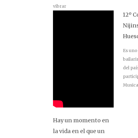
12º C
Nijin
Hues
Es uno
bailari
del paí
partici
Musica
Hay un momento en
la vida en el que un