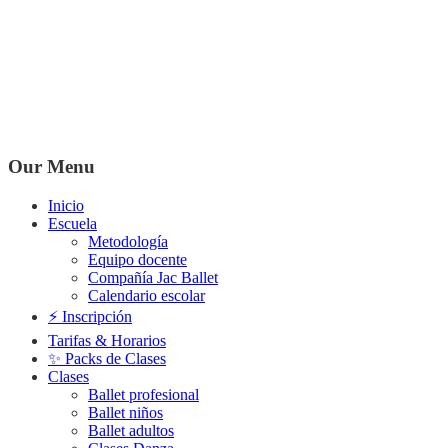
Our Menu
Inicio
Escuela
Metodología
Equipo docente
Compañía Jac Ballet
Calendario escolar
⚡️ Inscripción
Tarifas & Horarios
✨ Packs de Clases
Clases
Ballet profesional
Ballet niños
Ballet adultos