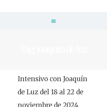
Inicio
Escuela
⚡️ Inscripción
Tag: joaquin de luz
Tarifas & Horarios
✨ Packs de Clases
Clases
Intensivo con Joaquín
Eventos
de Luz del 18 al 22 de
Blog
noviembre de 2024