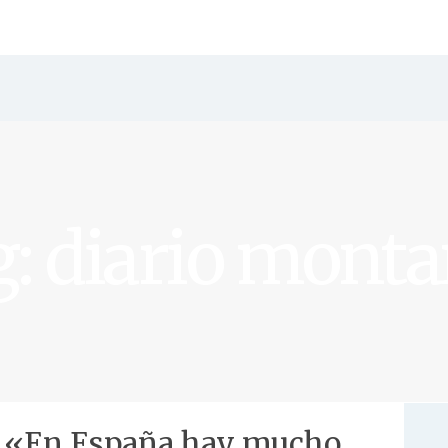
: diario mont
. «En España hay mucho