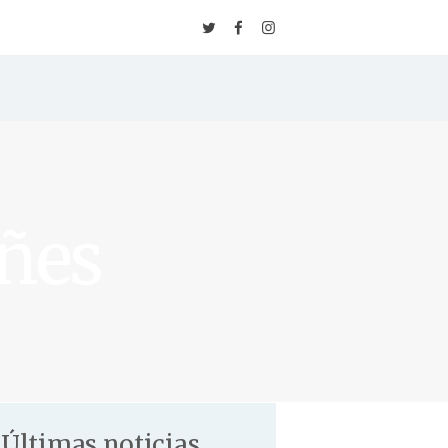
Inicio
Escuela
⚡️ Inscripción
Tarifas & Horarios
añes
✨ Packs de Clases
Clases
Eventos
Blog
Últimas noticias