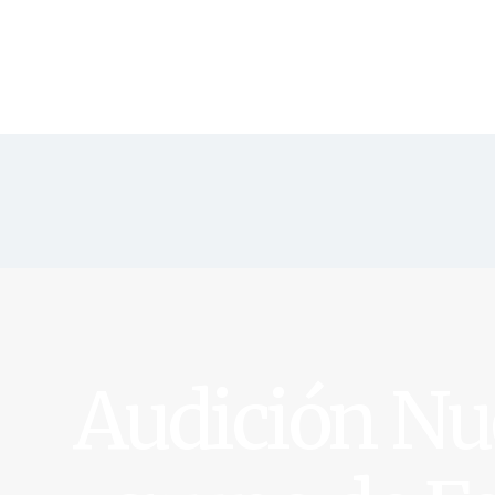
Inicio
Escuela
⚡️ Inscripción
Tarifas & Horarios
✨ Packs de Clases
Audición Nu
Clases
Eventos